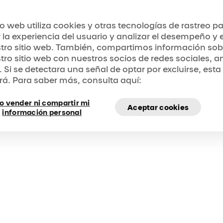
io web, responder a sus solicitudes referidas al Sitio w
aciones del Sitio web, ofrecerle una experiencia óptim
tio web utiliza cookies y otras tecnologías de rastreo p
rmidad con las leyes aplicables, enviarle publicidad 
 la experiencia del usuario y analizar el desempeño y el
tro sitio web. También, compartimos información sob
tro sitio web con nuestros socios de redes sociales, a
. Si se detectara una señal de optar por excluirse, esta
s cookies?
rá. Para saber más, consulta aquí:
una mejor experiencia de navegación al recordar las p
y, en algunos casos, al guardar sus preferencias para 
o vender ni compartir mi
Aceptar cookies
información personal
 en su Dispositivo por los siguientes motivos:
con una mejor experiencia de navegación y para ayuda
 busca más rápido;
a nuestro Sitio web personalizar sus próximas visitas;
diencia de nuestro Sitio web;
ublicidad personalizada.